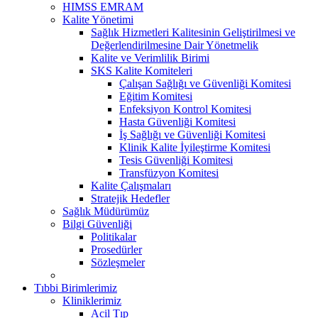
HIMSS EMRAM
Kalite Yönetimi
Sağlık Hizmetleri Kalitesinin Geliştirilmesi ve
Değerlendirilmesine Dair Yönetmelik
Kalite ve Verimlilik Birimi
SKS Kalite Komiteleri
Çalışan Sağlığı ve Güvenliği Komitesi
Eğitim Komitesi
Enfeksiyon Kontrol Komitesi
Hasta Güvenliği Komitesi
İş Sağlığı ve Güvenliği Komitesi
Klinik Kalite İyileştirme Komitesi
Tesis Güvenliği Komitesi
Transfüzyon Komitesi
Kalite Çalışmaları
Stratejik Hedefler
Sağlık Müdürümüz
Bilgi Güvenliği
Politikalar
Prosedürler
Sözleşmeler
Tıbbi Birimlerimiz
Kliniklerimiz
Acil Tıp