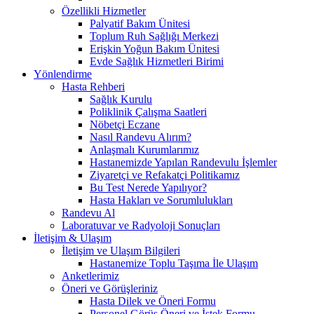
Özellikli Hizmetler
Palyatif Bakım Ünitesi
Toplum Ruh Sağlığı Merkezi
Erişkin Yoğun Bakım Ünitesi
Evde Sağlık Hizmetleri Birimi
Yönlendirme
Hasta Rehberi
Sağlık Kurulu
Poliklinik Çalışma Saatleri
Nöbetçi Eczane
Nasıl Randevu Alırım?
Anlaşmalı Kurumlarımız
Hastanemizde Yapılan Randevulu İşlemler
Ziyaretçi ve Refakatçi Politikamız
Bu Test Nerede Yapılıyor?
Hasta Hakları ve Sorumlulukları
Randevu Al
Laboratuvar ve Radyoloji Sonuçları
İletişim & Ulaşım
İletişim ve Ulaşım Bilgileri
Hastanemize Toplu Taşıma İle Ulaşım
Anketlerimiz
Öneri ve Görüşleriniz
Hasta Dilek ve Öneri Formu
Personel Görüş Öneri ve İstek Formu