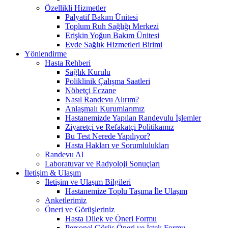
Özellikli Hizmetler
Palyatif Bakım Ünitesi
Toplum Ruh Sağlığı Merkezi
Erişkin Yoğun Bakım Ünitesi
Evde Sağlık Hizmetleri Birimi
Yönlendirme
Hasta Rehberi
Sağlık Kurulu
Poliklinik Çalışma Saatleri
Nöbetçi Eczane
Nasıl Randevu Alırım?
Anlaşmalı Kurumlarımız
Hastanemizde Yapılan Randevulu İşlemler
Ziyaretçi ve Refakatçi Politikamız
Bu Test Nerede Yapılıyor?
Hasta Hakları ve Sorumlulukları
Randevu Al
Laboratuvar ve Radyoloji Sonuçları
İletişim & Ulaşım
İletişim ve Ulaşım Bilgileri
Hastanemize Toplu Taşıma İle Ulaşım
Anketlerimiz
Öneri ve Görüşleriniz
Hasta Dilek ve Öneri Formu
Personel Görüş Öneri ve İstek Formu