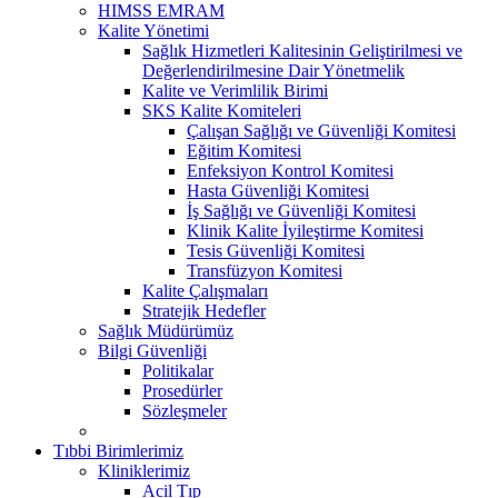
HIMSS EMRAM
Kalite Yönetimi
Sağlık Hizmetleri Kalitesinin Geliştirilmesi ve
Değerlendirilmesine Dair Yönetmelik
Kalite ve Verimlilik Birimi
SKS Kalite Komiteleri
Çalışan Sağlığı ve Güvenliği Komitesi
Eğitim Komitesi
Enfeksiyon Kontrol Komitesi
Hasta Güvenliği Komitesi
İş Sağlığı ve Güvenliği Komitesi
Klinik Kalite İyileştirme Komitesi
Tesis Güvenliği Komitesi
Transfüzyon Komitesi
Kalite Çalışmaları
Stratejik Hedefler
Sağlık Müdürümüz
Bilgi Güvenliği
Politikalar
Prosedürler
Sözleşmeler
Tıbbi Birimlerimiz
Kliniklerimiz
Acil Tıp