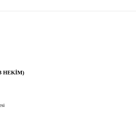
3 HEKİM)
esi