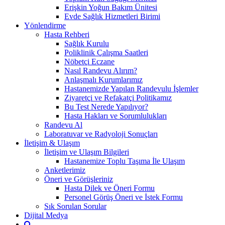
Erişkin Yoğun Bakım Ünitesi
Evde Sağlık Hizmetleri Birimi
Yönlendirme
Hasta Rehberi
Sağlık Kurulu
Poliklinik Çalışma Saatleri
Nöbetçi Eczane
Nasıl Randevu Alırım?
Anlaşmalı Kurumlarımız
Hastanemizde Yapılan Randevulu İşlemler
Ziyaretçi ve Refakatçi Politikamız
Bu Test Nerede Yapılıyor?
Hasta Hakları ve Sorumlulukları
Randevu Al
Laboratuvar ve Radyoloji Sonuçları
İletişim & Ulaşım
İletişim ve Ulaşım Bilgileri
Hastanemize Toplu Taşıma İle Ulaşım
Anketlerimiz
Öneri ve Görüşleriniz
Hasta Dilek ve Öneri Formu
Personel Görüş Öneri ve İstek Formu
Sık Sorulan Sorular
Dijital Medya