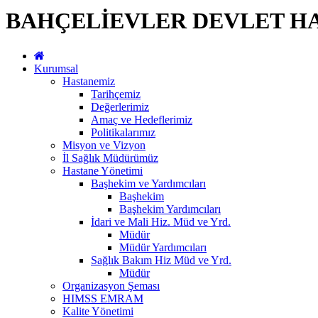
BAHÇELİEVLER DEVLET H
Kurumsal
Hastanemiz
Tarihçemiz
Değerlerimiz
Amaç ve Hedeflerimiz
Politikalarımız
Misyon ve Vizyon
İl Sağlık Müdürümüz
Hastane Yönetimi
Başhekim ve Yardımcıları
Başhekim
Başhekim Yardımcıları
İdari ve Mali Hiz. Müd ve Yrd.
Müdür
Müdür Yardımcıları
Sağlık Bakım Hiz Müd ve Yrd.
Müdür
Organizasyon Şeması
HIMSS EMRAM
Kalite Yönetimi