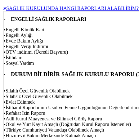
SAĞLIK KURULUNDA HANGİ RAPORLARI ALABİLİRİM?
·
ENGELLİ SAĞLIK RAPORLARI
•Engelli Kimlik Kartı
•
Engelli Aylığı
•
Evde Bakım Aylığı
•
Engelli Vergi İndirimi
•
ÖTV indirimi (Ücretli Başvuru)
•
İstihdam
•
Sosyal Yardım
DURUM BİLDİRİR SAĞLIK KURULU RAPORU (
·
•
Silahlı Özel Güvenlik Olabilmek
•
Silahsız Özel Güvenlik Olabilmek
•
Evlat Edinmek
•İstiharat Raporlarının Usul ve Fenne Uygunluğunun Değerlendirilm
•Refakat İzin Raporu
•Adli Kurul Muayenesi ve Bilimsel Görüş Raporu
•Okul ve Yurt Kayıt Amaçlı (Doğrudan Kurul Raporu İstenenler)
•Türkiye Cumhuriyeti Vatandaşı Olabilmek Amaçlı
•Huzurevi/ Bakım Merkezinde Kalmak Amaçlı