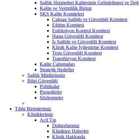
Sağlık Hizmetleri Kalitesinin Geliştirilmesi ve De
Kalite ve Verimlilik Birimi
SKS Kalite Komiteleri
Çalışan Sağlığı ve Güvenliği Komitesi
Eğitim Komitesi
Enfeksiyon Kontrol Komitesi
Hasta Güvenliği Komitesi
İş Sağlığı ve Güvenliği Komitesi
Klinik Kalite İyileştirme Komitesi
Tesis Güvenliği Komitesi
Transfüzyon Komitesi
Kalite Çalışmaları
Stratejik Hedefler
Sağlık Müdürümüz
Bilgi Güvenliği
Politikalar
Prosedürler
Sözleşmeler
Tıbbi Birimlerimiz
Kliniklerimiz
Acil Tıp
Doktorlarımız
Klinikten Haberler
Klinik Hakkında