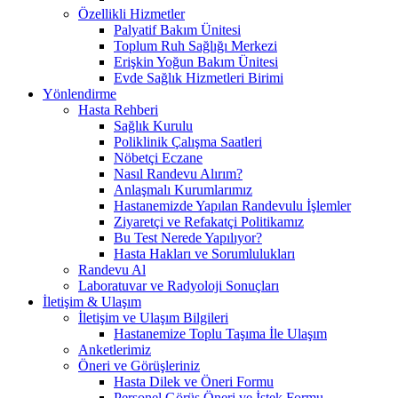
Özellikli Hizmetler
Palyatif Bakım Ünitesi
Toplum Ruh Sağlığı Merkezi
Erişkin Yoğun Bakım Ünitesi
Evde Sağlık Hizmetleri Birimi
Yönlendirme
Hasta Rehberi
Sağlık Kurulu
Poliklinik Çalışma Saatleri
Nöbetçi Eczane
Nasıl Randevu Alırım?
Anlaşmalı Kurumlarımız
Hastanemizde Yapılan Randevulu İşlemler
Ziyaretçi ve Refakatçi Politikamız
Bu Test Nerede Yapılıyor?
Hasta Hakları ve Sorumlulukları
Randevu Al
Laboratuvar ve Radyoloji Sonuçları
İletişim & Ulaşım
İletişim ve Ulaşım Bilgileri
Hastanemize Toplu Taşıma İle Ulaşım
Anketlerimiz
Öneri ve Görüşleriniz
Hasta Dilek ve Öneri Formu
Personel Görüş Öneri ve İstek Formu