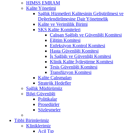
HIMSS EMRAM
Kalite Yönetimi
Sağlık Hizmetleri Kalitesinin Geliştirilmesi ve
Değerlendirilmesine Dair Yönetmelik
Kalite ve Verimlilik Birimi
SKS Kalite Komiteleri
Çalışan Sağlığı ve Güvenliği Komitesi
Eğitim Komitesi
Enfeksiyon Kontrol Komitesi
Hasta Güvenliği Komitesi
İş Sağlığı ve Güvenliği Komitesi
Klinik Kalite İyileştirme Komitesi
Tesis Güvenliği Komitesi
Transfüzyon Komitesi
Kalite Çalışmaları
Stratejik Hedefler
Sağlık Müdürümüz
Bilgi Güvenliği
Politikalar
Prosedürler
Sözleşmeler
Tıbbi Birimlerimiz
Kliniklerimiz
Acil Tıp