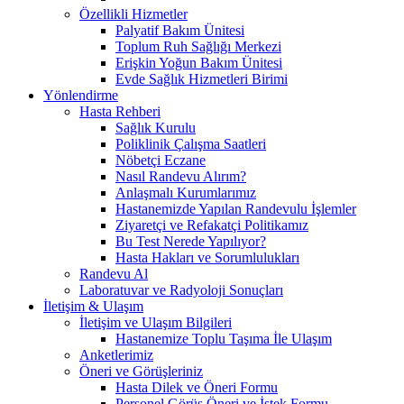
Özellikli Hizmetler
Palyatif Bakım Ünitesi
Toplum Ruh Sağlığı Merkezi
Erişkin Yoğun Bakım Ünitesi
Evde Sağlık Hizmetleri Birimi
Yönlendirme
Hasta Rehberi
Sağlık Kurulu
Poliklinik Çalışma Saatleri
Nöbetçi Eczane
Nasıl Randevu Alırım?
Anlaşmalı Kurumlarımız
Hastanemizde Yapılan Randevulu İşlemler
Ziyaretçi ve Refakatçi Politikamız
Bu Test Nerede Yapılıyor?
Hasta Hakları ve Sorumlulukları
Randevu Al
Laboratuvar ve Radyoloji Sonuçları
İletişim & Ulaşım
İletişim ve Ulaşım Bilgileri
Hastanemize Toplu Taşıma İle Ulaşım
Anketlerimiz
Öneri ve Görüşleriniz
Hasta Dilek ve Öneri Formu
Personel Görüş Öneri ve İstek Formu