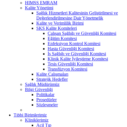
HIMSS EMRAM
Kalite Yönetimi
Sağlık Hizmetleri Kalitesinin Geliştirilmesi ve
Değerlendirilmesine Dair Yönetmelik
Kalite ve Verimlilik Birimi
SKS Kalite Komiteleri
Çalışan Sağlığı ve Güvenliği Komitesi
Eğitim Komitesi
Enfeksiyon Kontrol Komitesi
Hasta Güvenliği Komitesi
İş Sağlığı ve Güvenliği Komitesi
Klinik Kalite İyileştirme Komitesi
Tesis Güvenliği Komitesi
Transfüzyon Komitesi
Kalite Çalışmaları
Stratejik Hedefler
Sağlık Müdürümüz
Bilgi Güvenliği
Politikalar
Prosedürler
Sözleşmeler
Tıbbi Birimlerimiz
Kliniklerimiz
Acil Tıp