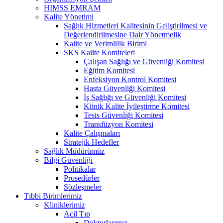
HIMSS EMRAM
Kalite Yönetimi
Sağlık Hizmetleri Kalitesinin Geliştirilmesi ve
Değerlendirilmesine Dair Yönetmelik
Kalite ve Verimlilik Birimi
SKS Kalite Komiteleri
Çalışan Sağlığı ve Güvenliği Komitesi
Eğitim Komitesi
Enfeksiyon Kontrol Komitesi
Hasta Güvenliği Komitesi
İş Sağlığı ve Güvenliği Komitesi
Klinik Kalite İyileştirme Komitesi
Tesis Güvenliği Komitesi
Transfüzyon Komitesi
Kalite Çalışmaları
Stratejik Hedefler
Sağlık Müdürümüz
Bilgi Güvenliği
Politikalar
Prosedürler
Sözleşmeler
Tıbbi Birimlerimiz
Kliniklerimiz
Acil Tıp
Doktorlarımız