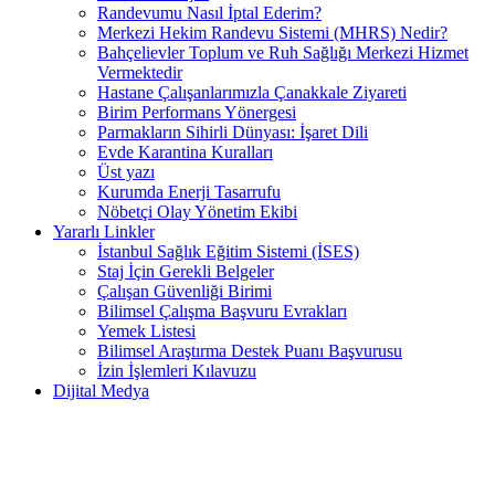
Randevumu Nasıl İptal Ederim?
Merkezi Hekim Randevu Sistemi (MHRS) Nedir?
Bahçelievler Toplum ve Ruh Sağlığı Merkezi Hizmet
Vermektedir
Hastane Çalışanlarımızla Çanakkale Ziyareti
Birim Performans Yönergesi
Parmakların Sihirli Dünyası: İşaret Dili
Evde Karantina Kuralları
Üst yazı
Kurumda Enerji Tasarrufu
Nöbetçi Olay Yönetim Ekibi
Yararlı Linkler
İstanbul Sağlık Eğitim Sistemi (İSES)
Staj İçin Gerekli Belgeler
Çalışan Güvenliği Birimi
Bilimsel Çalışma Başvuru Evrakları
Yemek Listesi
Bilimsel Araştırma Destek Puanı Başvurusu
İzin İşlemleri Kılavuzu
Dijital Medya