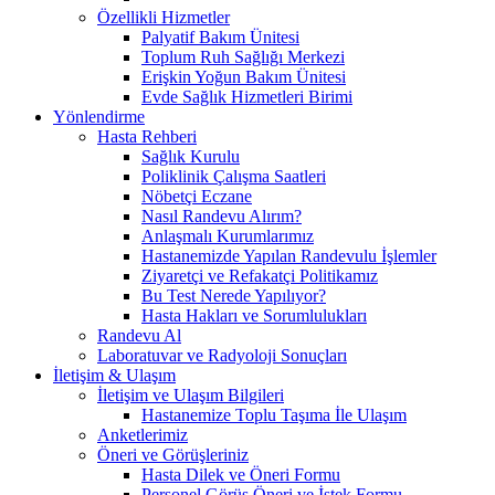
Özellikli Hizmetler
Palyatif Bakım Ünitesi
Toplum Ruh Sağlığı Merkezi
Erişkin Yoğun Bakım Ünitesi
Evde Sağlık Hizmetleri Birimi
Yönlendirme
Hasta Rehberi
Sağlık Kurulu
Poliklinik Çalışma Saatleri
Nöbetçi Eczane
Nasıl Randevu Alırım?
Anlaşmalı Kurumlarımız
Hastanemizde Yapılan Randevulu İşlemler
Ziyaretçi ve Refakatçi Politikamız
Bu Test Nerede Yapılıyor?
Hasta Hakları ve Sorumlulukları
Randevu Al
Laboratuvar ve Radyoloji Sonuçları
İletişim & Ulaşım
İletişim ve Ulaşım Bilgileri
Hastanemize Toplu Taşıma İle Ulaşım
Anketlerimiz
Öneri ve Görüşleriniz
Hasta Dilek ve Öneri Formu
Personel Görüş Öneri ve İstek Formu