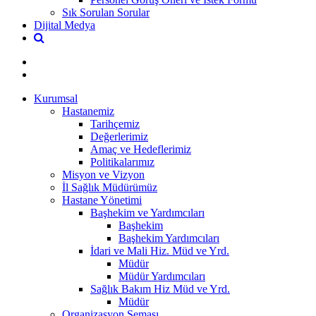
Sık Sorulan Sorular
Dijital Medya
Kurumsal
Hastanemiz
Tarihçemiz
Değerlerimiz
Amaç ve Hedeflerimiz
Politikalarımız
Misyon ve Vizyon
İl Sağlık Müdürümüz
Hastane Yönetimi
Başhekim ve Yardımcıları
Başhekim
Başhekim Yardımcıları
İdari ve Mali Hiz. Müd ve Yrd.
Müdür
Müdür Yardımcıları
Sağlık Bakım Hiz Müd ve Yrd.
Müdür
Organizasyon Şeması