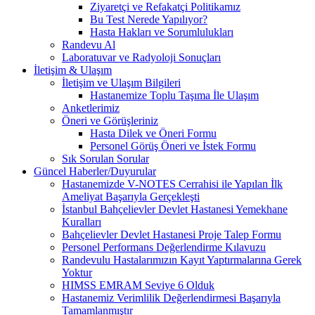
Ziyaretçi ve Refakatçi Politikamız
Bu Test Nerede Yapılıyor?
Hasta Hakları ve Sorumlulukları
Randevu Al
Laboratuvar ve Radyoloji Sonuçları
İletişim & Ulaşım
İletişim ve Ulaşım Bilgileri
Hastanemize Toplu Taşıma İle Ulaşım
Anketlerimiz
Öneri ve Görüşleriniz
Hasta Dilek ve Öneri Formu
Personel Görüş Öneri ve İstek Formu
Sık Sorulan Sorular
Güncel Haberler/Duyurular
Hastanemizde V-NOTES Cerrahisi ile Yapılan İlk
Ameliyat Başarıyla Gerçekleşti
İstanbul Bahçelievler Devlet Hastanesi Yemekhane
Kuralları
Bahçelievler Devlet Hastanesi Proje Talep Formu
Personel Performans Değerlendirme Kılavuzu
Randevulu Hastalarımızın Kayıt Yaptırmalarına Gerek
Yoktur
HIMSS EMRAM Seviye 6 Olduk
Hastanemiz Verimlilik Değerlendirmesi Başarıyla
Tamamlanmıştır