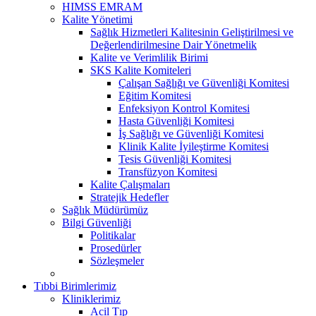
HIMSS EMRAM
Kalite Yönetimi
Sağlık Hizmetleri Kalitesinin Geliştirilmesi ve
Değerlendirilmesine Dair Yönetmelik
Kalite ve Verimlilik Birimi
SKS Kalite Komiteleri
Çalışan Sağlığı ve Güvenliği Komitesi
Eğitim Komitesi
Enfeksiyon Kontrol Komitesi
Hasta Güvenliği Komitesi
İş Sağlığı ve Güvenliği Komitesi
Klinik Kalite İyileştirme Komitesi
Tesis Güvenliği Komitesi
Transfüzyon Komitesi
Kalite Çalışmaları
Stratejik Hedefler
Sağlık Müdürümüz
Bilgi Güvenliği
Politikalar
Prosedürler
Sözleşmeler
Tıbbi Birimlerimiz
Kliniklerimiz
Acil Tıp