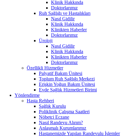
Klinik Hakkında
Doktorlarımız
Ruh Sağlığı ve Hastalıkları
Nasıl Gidilir
Klinik Hakkında
Klinikten Haberler
Doktorlarımız
Üroloji
Nasıl Gidilir
Klinik Hakkında
Klinikten Haberler
Doktorlarımız
Özellikli Hizmetler
Palyatif Bakım Ünitesi
Toplum Ruh Sağlığı Merkezi
Erişkin Yoğun Bakım Ünitesi
Evde Sağlık Hizmetleri Birimi
Yönlendirme
Hasta Rehberi
Sağlık Kurulu
Poliklinik Çalışma Saatleri
Nöbetçi Eczane
Nasıl Randevu Alırım?
Anlaşmalı Kurumlarımız
Hastanemizde Yapılan Randevulu İşlemler