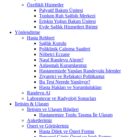
Özellikli Hizmetler
Palyatif Bakım Ünitesi
Toplum Ruh Sağlığı Merkezi
Erişkin Yoğun Bakım Ünitesi
Evde Sağlık Hizmetleri Birimi
Yönlendirme
Hasta Rehberi
Sağlık Kurulu
Poliklinik Çalışma Saatleri
Nöbetçi Eczane
Nasıl Randevu Alırım?
Anlaşmalı Kurumlarımız
Hastanemizde Yapılan Randevulu İşlemler
Ziyaretçi ve Refakatçi Politikamız
Bu Test Nerede Yapılıyor?
Hasta Hakları ve Sorumlulukları
Randevu Al
Laboratuvar ve Radyoloji Sonuçları
İletişim & Ulaşım
İletişim ve Ulaşım Bilgileri
Hastanemize Toplu Taşıma İle Ulaşım
Anketlerimiz
Öneri ve Görüşleriniz
Hasta Dilek ve Öneri Formu
Personel Görüş Öneri ve İstek Formu