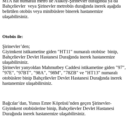
M1A hat numaralı metro ile Ataköy-Şirinevler durağında ya da
Bahçelievler veya Şirinevler metrobüs durağında inerek aşağıda
belirtilen otobüs veya minibüslere binerek hastanemize
ulaşabilirsiniz.
Otobüs ile:
Şirinevler’den;
Giyimkent istikametine giden "HT11" numaralı otobüse binip,
Bahçelievler Devlet Hastanesi Durağında inerek hastanemize
ulaşabilirsiniz.
Şirinevler yanyoldan Mahmutbey Caddesi istikametine giden "97",
"97E", "97BT", "98A", "98M", "78ZB" ve "HT13" numaralı
otobüslere binip Bahçelievler Devlet Hastanesi Durağında inerek
hastanemize ulaşabilirsiniz.
Bağcılar’dan, Yunus Emre Köprüsü’nden geçen Şirinevler-
Giyimkent otobüslerine binip, Bahçelievler Devlet Hastanesi
Durağında inerek hastanemize ulaşabilirsiniz.