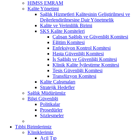
HIMSS EMRAM
Kalite Yönetimi
Sağlık Hizmetleri Kalitesinin Geliştirilmesi ve
Değerlendirilmesine Dair Yönetmelik
Kalite ve Verimlilik Birimi
SKS Kalite Komiteleri
Çalışan Sağlığı ve Güvenliği Komitesi
Eğitim Komitesi
Enfeksiyon Kontrol Komitesi
Hasta Güvenliği Komitesi
İş Sağlığı ve Güvenliği Komitesi
Klinik Kalite İyileştirme Komitesi
Tesis Güvenliği Komitesi
Transfüzyon Komitesi
Kalite Çalışmaları
Stratejik Hedefler
Sağlık Müdürümüz
Bilgi Güvenliği
Politikalar
Prosedürler
Sözleşmeler
Tıbbi Birimlerimiz
Kliniklerimiz
Acil Tıp