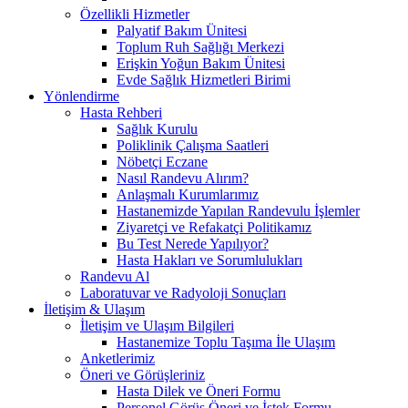
Özellikli Hizmetler
Palyatif Bakım Ünitesi
Toplum Ruh Sağlığı Merkezi
Erişkin Yoğun Bakım Ünitesi
Evde Sağlık Hizmetleri Birimi
Yönlendirme
Hasta Rehberi
Sağlık Kurulu
Poliklinik Çalışma Saatleri
Nöbetçi Eczane
Nasıl Randevu Alırım?
Anlaşmalı Kurumlarımız
Hastanemizde Yapılan Randevulu İşlemler
Ziyaretçi ve Refakatçi Politikamız
Bu Test Nerede Yapılıyor?
Hasta Hakları ve Sorumlulukları
Randevu Al
Laboratuvar ve Radyoloji Sonuçları
İletişim & Ulaşım
İletişim ve Ulaşım Bilgileri
Hastanemize Toplu Taşıma İle Ulaşım
Anketlerimiz
Öneri ve Görüşleriniz
Hasta Dilek ve Öneri Formu
Personel Görüş Öneri ve İstek Formu