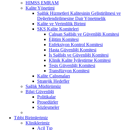
HIMSS EMRAM
Kalite Yönetimi
Sağlık Hizmetleri Kalitesinin Geliştirilmesi ve
Değerlendirilmesine Dair Yönetmelik
Kalite ve Verimlilik Birimi
SKS Kalite Komiteleri
Çalışan Sağlığı ve Güvenliği Komitesi
Eğitim Komitesi
Enfeksiyon Kontrol Komitesi
Hasta Güvenliği Komitesi
İş Sağlığı ve Güvenliği Komitesi
Klinik Kalite İyileştirme Komitesi
Tesis Güvenliği Komitesi
Transfüzyon Komitesi
Kalite Çalışmaları
Stratejik Hedefler
Sağlık Müdürümüz
Bilgi Güvenliği
Politikalar
Prosedürler
Sözleşmeler
Tıbbi Birimlerimiz
Kliniklerimiz
Acil Tıp