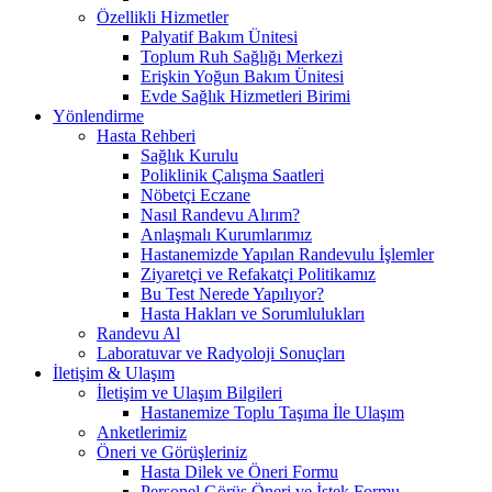
Özellikli Hizmetler
Palyatif Bakım Ünitesi
Toplum Ruh Sağlığı Merkezi
Erişkin Yoğun Bakım Ünitesi
Evde Sağlık Hizmetleri Birimi
Yönlendirme
Hasta Rehberi
Sağlık Kurulu
Poliklinik Çalışma Saatleri
Nöbetçi Eczane
Nasıl Randevu Alırım?
Anlaşmalı Kurumlarımız
Hastanemizde Yapılan Randevulu İşlemler
Ziyaretçi ve Refakatçi Politikamız
Bu Test Nerede Yapılıyor?
Hasta Hakları ve Sorumlulukları
Randevu Al
Laboratuvar ve Radyoloji Sonuçları
İletişim & Ulaşım
İletişim ve Ulaşım Bilgileri
Hastanemize Toplu Taşıma İle Ulaşım
Anketlerimiz
Öneri ve Görüşleriniz
Hasta Dilek ve Öneri Formu
Personel Görüş Öneri ve İstek Formu